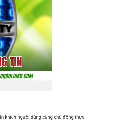
yến khích người dùng cùng chủ động thực