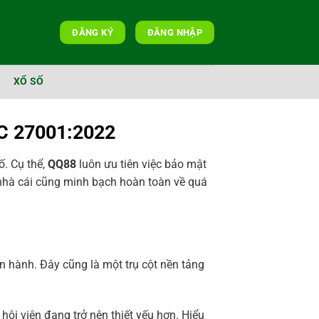
ĐĂNG KÝ
ĐĂNG NHẬP
O
XỔ SỐ
C 27001:2022
ố. Cụ thể,
QQ88
luôn ưu tiên việc bảo mật
 nhà cái cũng minh bạch hoàn toàn về quá
n hành. Đây cũng là một trụ cột nền tảng
hội viên đang trở nên thiết yếu hơn. Hiểu