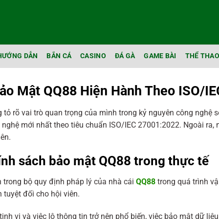
HƯỚNG DẪN
BẮN CÁ
CASINO
ĐÁ GÀ
GAME BÀI
THỂ THA
Bảo Mật QQ88 Hiện Hành Theo ISO/IE
tỏ rõ vai trò quan trọng của mình trong kỷ nguyên công nghệ s
 nghệ mới nhất theo tiêu chuẩn ISO/IEC 27001:2022. Ngoài ra,
iên.
hính sách bảo mật QQ88 trong thực tế
 trong bộ quy định pháp lý của nhà cái
QQ88
trong quá trình vậ
tuyệt đối cho hội viên.
h vi và việc lộ thông tin trở nên phổ biến, việc bảo mật dữ liệu 