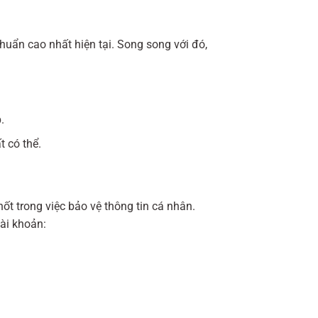
uẩn cao nhất hiện tại. Song song với đó,
.
t có thể.
t trong việc bảo vệ thông tin cá nhân.
tài khoản: