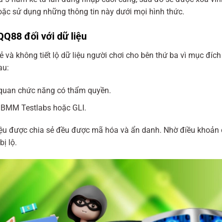
oặc sử dụng những thông tin này dưới mọi hình thức.
Q88 đối với dữ liệu
và không tiết lộ dữ liệu người chơi cho bên thứ ba vì mục đích 
au:
 quan chức năng có thẩm quyền.
ư BMM Testlabs hoặc GLI.
liệu được chia sẻ đều được mã hóa và ẩn danh. Nhờ điều khoản
ị lộ.