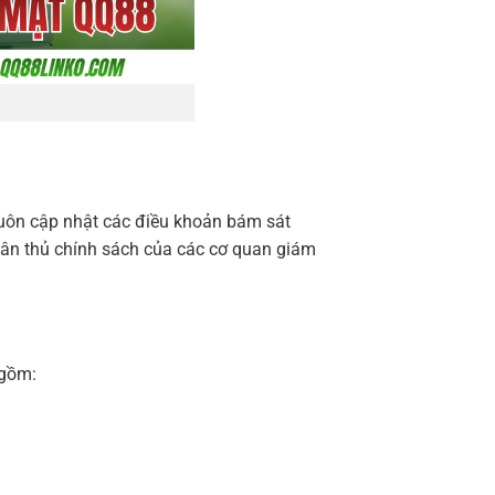
luôn cập nhật các điều khoản bám sát
uân thủ chính sách của các cơ quan giám
 gồm: