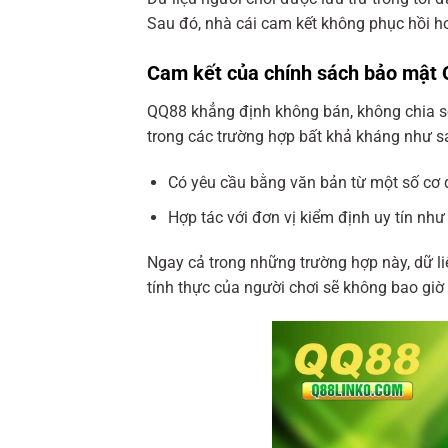
Sau đó, nhà cái cam kết không phục hồi h
Cam kết của chính sách bảo mật Q
QQ88 khẳng định không bán, không chia sẻ 
trong các trường hợp bất khả kháng như s
Có yêu cầu bằng văn bản từ một số cơ
Hợp tác với đơn vị kiểm định uy tín nh
Ngay cả trong những trường hợp này, dữ 
tính thực của người chơi sẽ không bao giờ b