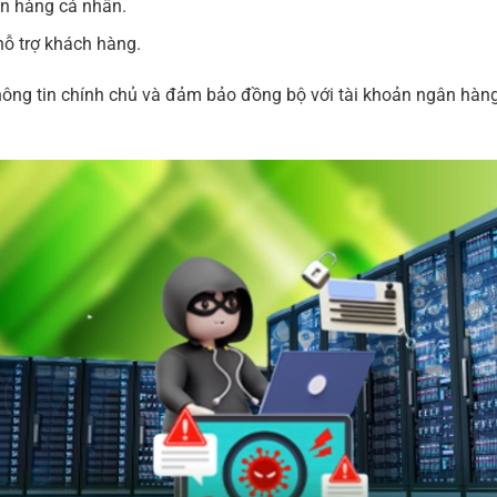
ân hàng cá nhân.
 hỗ trợ khách hàng.
hông tin chính chủ và đảm bảo đồng bộ với tài khoản ngân hàng