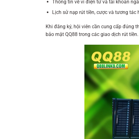
Thông tin về ví điện tử và tài khoản ng
Lịch sử nạp rút tiền, cược và tương tác
Khi đăng ký, hội viên cần cung cấp đúng t
bảo mật QQ88 trong các giao dịch rút tiền.