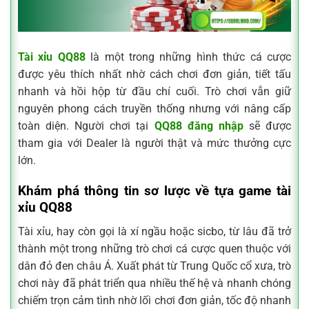
Tài xỉu QQ88
là một trong những hình thức cá cược
được yêu thích nhất nhờ cách chơi đơn giản, tiết tấu
nhanh và hồi hộp từ đầu chí cuối. Trò chơi vẫn giữ
nguyên phong cách truyền thống nhưng với nâng cấp
toàn diện. Người chơi tại
QQ88 đăng nhập
sẽ được
tham gia với Dealer là người thật và mức thưởng cực
lớn.
Khám phá thông tin sơ lược về tựa game tài
xỉu QQ88
Tài xỉu, hay còn gọi là xí ngầu hoặc sicbo, từ lâu đã trở
thành một trong những trò chơi cá cược quen thuộc với
dân đỏ đen châu Á. Xuất phát từ Trung Quốc cổ xưa, trò
chơi này đã phát triển qua nhiều thế hệ và nhanh chóng
chiếm trọn cảm tình nhờ lối chơi đơn giản, tốc độ nhanh