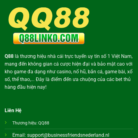
Q88
là thương hiệu nhà cái trực tuyến uy tín số 1 Việt Nam,
mang đến không gian cá cược hiện đại và bảo mật cao với
kho game đa dạng như casino, nổ hũ, bắn cá, game bài, xổ
số, thể thao,... Đây là điểm đến ưa chuộng của các bet thủ
hàng đầu hiện nay!
Liên Hệ
Thương hiệu: QQ88
Email:
support@businessfriendsnederland.nl