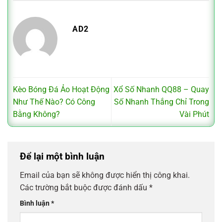
AD2
Kèo Bóng Đá Ảo Hoạt Động
Xổ Số Nhanh QQ88 – Quay
Như Thế Nào? Có Công
Số Nhanh Thắng Chỉ Trong
Bằng Không?
Vài Phút
Để lại một bình luận
Email của bạn sẽ không được hiển thị công khai.
Các trường bắt buộc được đánh dấu
*
Bình luận
*