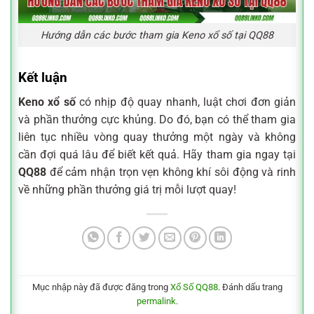
Hướng dẫn các bước tham gia Keno xổ số tại QQ88
Kết luận
Keno xổ số
có nhịp độ quay nhanh, luật chơi đơn giản
và phần thưởng cực khủng. Do đó, bạn có thể tham gia
liên tục nhiều vòng quay thưởng một ngày và không
cần đợi quá lâu để biết kết quả. Hãy tham gia ngay tại
QQ88
để cảm nhận trọn vẹn không khí sôi động và rinh
về những phần thưởng giá trị mỗi lượt quay!
Mục nhập này đã được đăng trong
Xổ Số QQ88
. Đánh dấu trang
permalink
.