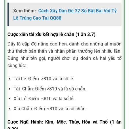
Xem thêm:
Cách Xây Dàn Đề 32 Số Bất Bại Với Tỷ
Lệ Trúng Cao Tại QQ88
Cược xiên tài xỉu kết hợp lẻ chẵn (1 ăn 3.7)
Đây là cấp độ nâng cao hơn, dành cho những ai muốn
thử thách bản thân và nhân phần thưởng lên nhiều lần.
Đúng như tên gọi, người chơi dự đoán cả hai yếu tố
cùng lúc:
Tài Lẻ: Điểm >810 và là số lẻ.
Tài Chẵn: Điểm >810 và là số chẵn.
Xỉu Lẻ: Điểm <810 và là số lẻ.
Xỉu Chẵn: Điểm <810 và là số chẵn.
Cược Ngũ Hành: Kim, Mộc, Thủy, Hỏa và Thổ (1 ăn