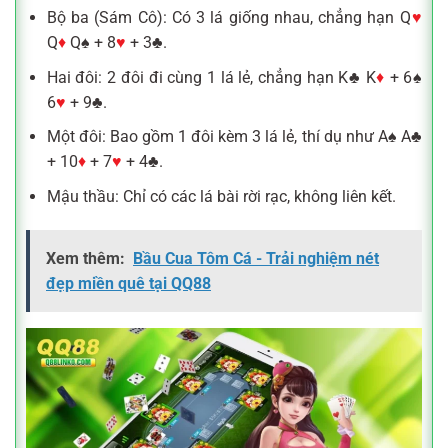
Bộ ba (Sám Cô): Có 3 lá giống nhau, chẳng hạn Q
♥
Q
♦
Q♠ + 8
♥
+ 3♣.
Hai đôi: 2 đôi đi cùng 1 lá lẻ, chẳng hạn K♣ K
♦
+ 6♠
6
♥
+ 9♣.
Một đôi: Bao gồm 1 đôi kèm 3 lá lẻ, thí dụ như A♠ A♣
+ 10
♦
+ 7
♥
+ 4♣.
Mậu thầu: Chỉ có các lá bài rời rạc, không liên kết.
Xem thêm:
Bầu Cua Tôm Cá - Trải nghiệm nét
đẹp miền quê tại QQ88