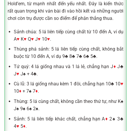
Hold’em, từ mạnh nhất đến yếu nhất. Đây là kiến thức
rất quan trọng khi ván bài đi vào hồi kết và những người
chơi còn trụ được cần so điểm để phân thắng thua.
Sảnh chúa: 5 lá liên tiếp cùng chất từ 10 đến A, ví dụ
A
♥
K
♥
Q
♥
J
♥
10
♥
.
Thùng phá sảnh: 5 lá liên tiếp cùng chất, không bắt
buộc từ 10 đến A, ví dụ 9♣ 8♣ 7♣ 6♣ 5♣.
Tứ quý: 4 lá giống nhau và 1 lá lẻ, chẳng hạn J
♦
J♣
J
♥
J♠ + 4♣.
Cù lũ: 3 lá giống nhau kèm 1 đôi, chẳng hạn 10♣ 10
♥
10
♦
+ 7♠ 7
♦
.
Thùng: 5 lá cùng chất, không cần theo thứ tự, như K♠
J♠ 9♠ 6♠ 2♠.
Sảnh: 5 lá liên tiếp khác chất, chẳng hạn A
♦
2♠ 3♣
4
♥
5
♦
.