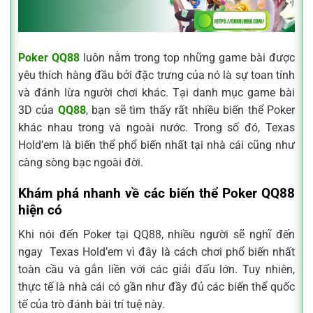
Poker QQ88
luôn nằm trong top những game bài được
yêu thích hàng đầu bởi đặc trưng của nó là sự toan tính
và đánh lừa người chơi khác. Tại danh mục game bài
3D của
QQ88
, bạn sẽ tìm thấy rất nhiều biến thể Poker
khác nhau trong và ngoài nước. Trong số đó, Texas
Hold’em là biến thể phổ biến nhất tại nhà cái cũng như
càng sòng bạc ngoài đời.
Khám phá nhanh về các biến thể Poker QQ88
hiện có
Khi nói đến Poker tại
QQ88
, nhiều người sẽ nghĩ đến
ngay Texas Hold’em vì đây là cách chơi phổ biến nhất
toàn cầu và gắn liền với các giải đấu lớn. Tuy nhiên,
thực tế là nhà cái có gần như đầy đủ các biến thể quốc
tế của trò đánh bài trí tuệ này.