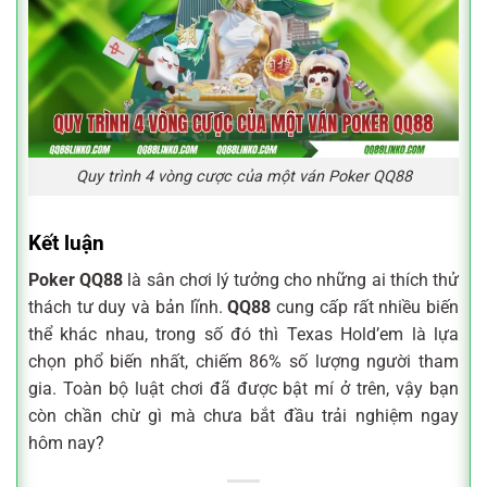
Quy trình 4 vòng cược của một ván Poker QQ88
Kết luận
Poker QQ88
là sân chơi lý tưởng cho những ai thích thử
thách tư duy và bản lĩnh.
QQ88
cung cấp rất nhiều biến
thể khác nhau, trong số đó thì Texas Hold’em là lựa
chọn phổ biến nhất, chiếm 86% số lượng người tham
gia. Toàn bộ luật chơi đã được bật mí ở trên, vậy bạn
còn chần chừ gì mà chưa bắt đầu trải nghiệm ngay
hôm nay?