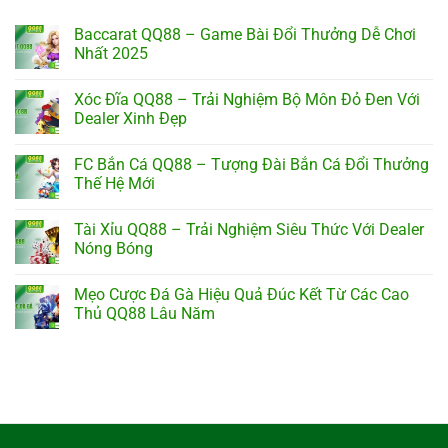
Baccarat QQ88 – Game Bài Đổi Thưởng Dễ Chơi
Nhất 2025
Xóc Đĩa QQ88 – Trải Nghiệm Bộ Môn Đỏ Đen Với
Dealer Xinh Đẹp
FC Bắn Cá QQ88 – Tượng Đài Bắn Cá Đổi Thưởng
Thế Hệ Mới
Tài Xỉu QQ88 – Trải Nghiệm Siêu Thức Với Dealer
Nóng Bóng
Mẹo Cược Đá Gà Hiệu Quả Đúc Kết Từ Các Cao
Thủ QQ88 Lâu Năm