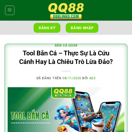
Chuyển
đến
nội
dung
ĐĂNG KÝ
ĐĂNG NHẬP
BẮN CÁ QQ88
Tool Bắn Cá – Thực Sự Là Cứu
Cánh Hay Là Chiêu Trò Lừa Đảo?
ĐÃ ĐĂNG TRÊN
08/11/2025
BỞI
AD2