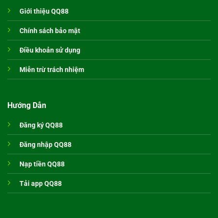
Giới thiệu QQ88
Chính sách bảo mật
Điều khoản sử dụng
Miễn trừ trách nhiệm
Hướng Dẫn
Đăng ký QQ88
Đăng nhập QQ88
Nạp tiền QQ88
Tải app QQ88