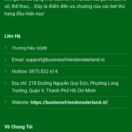
số, thể thao,... Đây là điểm đến ưa chuộng của các bet thủ
hàng đầu hiện nay!
Liên Hệ
Thương hiệu: QQ88
Email:
support@businessfriendsnederland.nl
Hotline: 0975 832 614
Địa chỉ: 218 Đường Nguyễn Quý Đức, Phường Long
Trường, Quận 9, Thành Phố Hồ Chí Minh
Website:
https://businessfriendsnederland.nl/
Về Chúng Tôi