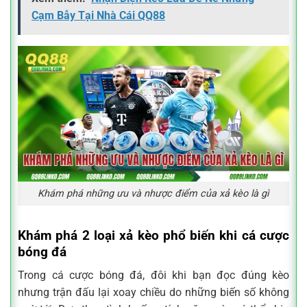
Cạm Bẫy Tại Nhà Cái QQ88
Khám phá những ưu và nhược điểm của xả kèo là gì
Khám phá 2 loại xả kèo phổ biến khi cá cược
bóng đá
Trong cá cược bóng đá, đôi khi bạn đọc đúng kèo
nhưng trận đấu lại xoay chiều do những biến số không