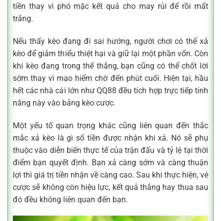
tiền thay vì phó mặc kết quả cho may rủi để rồi mất
trắng.
Nếu thấy kèo đang đi sai hướng, người chơi có thể xả
kèo để giảm thiểu thiệt hại và giữ lại một phần vốn. Còn
khi kèo đang trong thế thắng, bạn cũng có thể chốt lời
sớm thay vì mạo hiểm chờ đến phút cuối. Hiện tại, hầu
hết các nhà cái lớn như
QQ88
đều tích hợp trực tiếp tính
năng này vào bảng kèo cược.
Một yếu tố quan trọng khác cũng liên quan đến thắc
mắc xả kèo là gì số tiền được nhận khi xả. Nó sẽ phụ
thuộc vào diễn biến thực tế của trận đấu và tỷ lệ tại thời
điểm bạn quyết định. Bạn xả càng sớm và càng thuận
lợi thì giá trị tiền nhận về càng cao. Sau khi thực hiện, vé
cược sẽ không còn hiệu lực, kết quả thắng hay thua sau
đó đều không liên quan đến bạn.