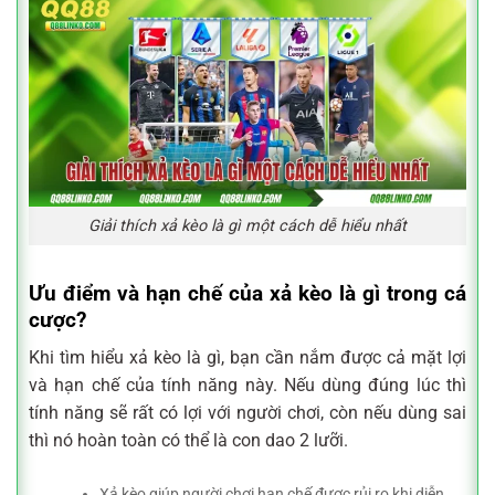
Giải thích xả kèo là gì một cách dễ hiểu nhất
Ưu điểm và hạn chế của xả kèo là gì trong cá
cược?
Khi tìm hiểu xả kèo là gì, bạn cần nắm được cả mặt lợi
và hạn chế của tính năng này. Nếu dùng đúng lúc thì
tính năng sẽ rất có lợi với người chơi, còn nếu dùng sai
thì nó hoàn toàn có thể là con dao 2 lưỡi.
Xả kèo giúp người chơi hạn chế được rủi ro khi diễn