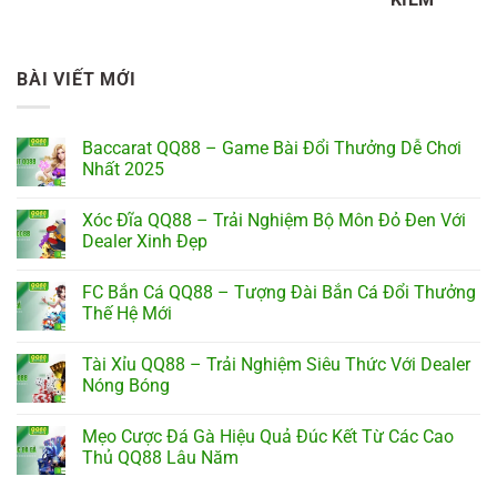
BÀI VIẾT MỚI
Baccarat QQ88 – Game Bài Đổi Thưởng Dễ Chơi
Nhất 2025
Xóc Đĩa QQ88 – Trải Nghiệm Bộ Môn Đỏ Đen Với
Dealer Xinh Đẹp
FC Bắn Cá QQ88 – Tượng Đài Bắn Cá Đổi Thưởng
Thế Hệ Mới
Tài Xỉu QQ88 – Trải Nghiệm Siêu Thức Với Dealer
Nóng Bóng
Mẹo Cược Đá Gà Hiệu Quả Đúc Kết Từ Các Cao
Thủ QQ88 Lâu Năm