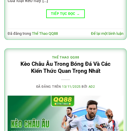
của loại kèo này […]
TIẾP TỤC ĐỌC
→
Đã đăng trong
Thể Thao QQ88
Để lại một bình luận
THỂ THAO QQ88
Kèo Châu Âu Trong Bóng Đá Và Các
Kiến Thức Quan Trọng Nhất
ĐÃ ĐĂNG TRÊN
13/11/2025
BỞI
AD2